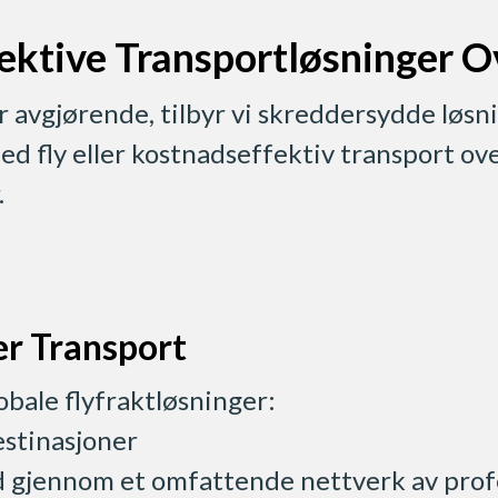
ffektive Transportløsninger 
r avgjørende, tilbyr vi skreddersydde løsni
d fly eller kostnadseffektiv transport ove
.
er Transport
obale flyfraktløsninger:
estinasjoner
nd gjennom et omfattende nettverk av profe