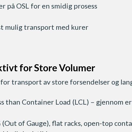
r på OSL for en smidig prosess
est mulig transport med kurer
ktivt for Store Volumer
 for transport av store forsendelser og lan
ess than Container Load (LCL) – gjennom e
 (Out of Gauge), flat racks, open-top cont