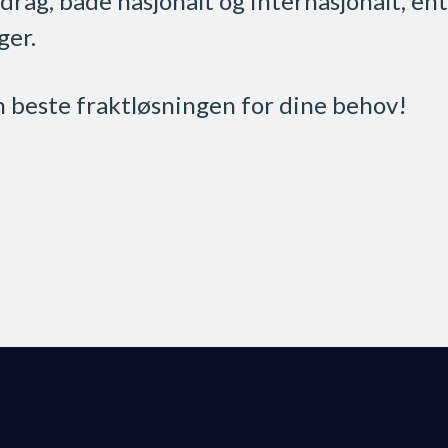
drag, både nasjonalt og internasjonalt, en
ger.
en beste fraktløsningen for dine behov!