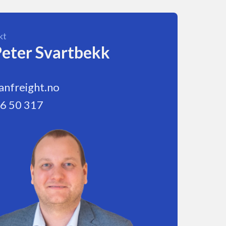
kt
Peter Svartbekk
anfreight.no
6 50 317