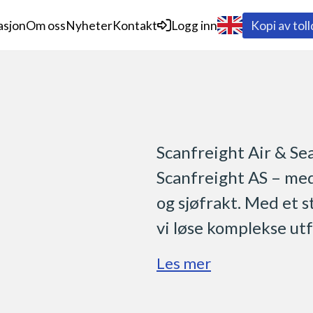
asjon
Om oss
Nyheter
Kontakt
Logg inn
Kopi av tol
Scanfreight Air & Sea
Scanfreight AS – med 
og sjøfrakt. Med et s
vi løse komplekse ut
Les mer