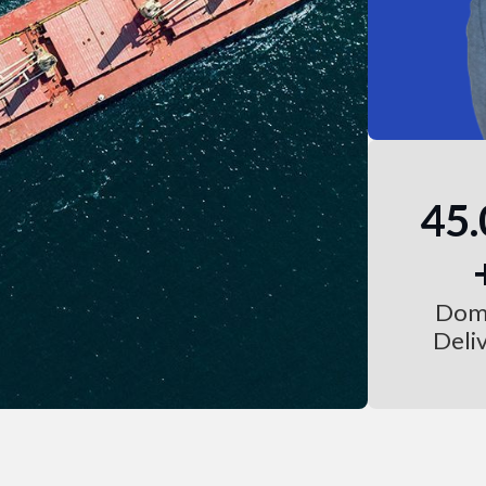
45
Dom
Deli