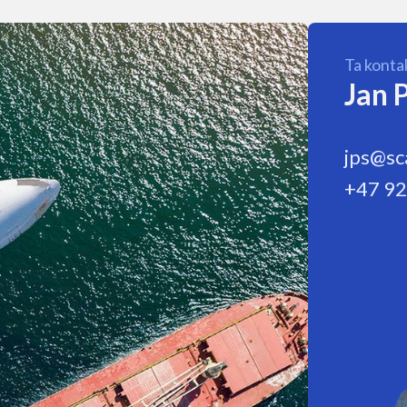
Ta konta
Jan 
jps@sc
+47 92