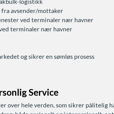
eakbulk-logistikk
og fra avsender/mottaker
tjenester ved terminaler nær havner
 ved terminaler nær havner
arkedet og sikrer en sømløs prosess
rsonlig Service
er over hele verden, som sikrer pålitelig 